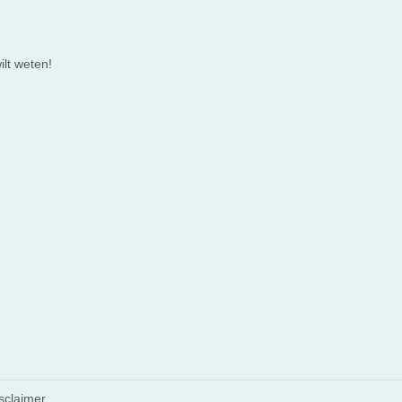
lt weten!
sclaimer