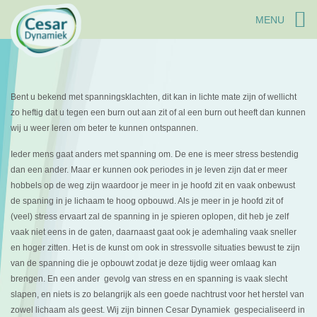
MENU
Bent u bekend met spanningsklachten, dit kan in lichte mate zijn of wellicht
zo heftig dat u tegen een burn out aan zit of al een burn out heeft dan kunnen
wij u weer leren om beter te kunnen ontspannen.
Ieder mens gaat anders met spanning om. De ene is meer stress bestendig
dan een ander. Maar er kunnen ook periodes in je leven zijn dat er meer
hobbels op de weg zijn waardoor je meer in je hoofd zit en vaak onbewust
de spaning in je lichaam te hoog opbouwd. Als je meer in je hoofd zit of
(veel) stress ervaart zal de spanning in je spieren oplopen, dit heb je zelf
vaak niet eens in de gaten, daarnaast gaat ook je ademhaling vaak sneller
en hoger zitten. Het is de kunst om ook in stressvolle situaties bewust te zijn
van de spanning die je opbouwt zodat je deze tijdig weer omlaag kan
brengen. En een ander gevolg van stress en en spanning is vaak slecht
slapen, en niets is zo belangrijk als een goede nachtrust voor het herstel van
zowel lichaam als geest. Wij zijn binnen Cesar Dynamiek gespecialiseerd in